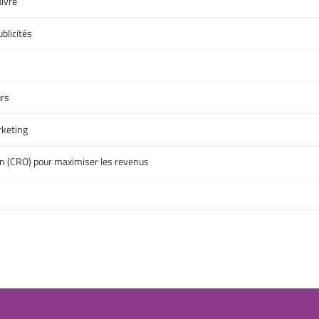
ivre
blicités
urs
rketing
on (CRO) pour maximiser les revenus