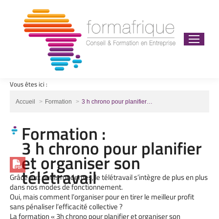
Vous êtes ici :
Vous êtes ici :
Accueil
Formation
3 h chrono pour planifier…
Formation :
3 h chrono pour planifier
et organiser son
télétravail
Grâce aux outils modernes, le télétravail s’intègre de plus en plus
dans nos modes de fonctionnement.
Oui, mais comment l’organiser pour en tirer le meilleur profit
sans pénaliser l’efficacité collective ?
La formation « 3h chrono pour planifier et organiser son