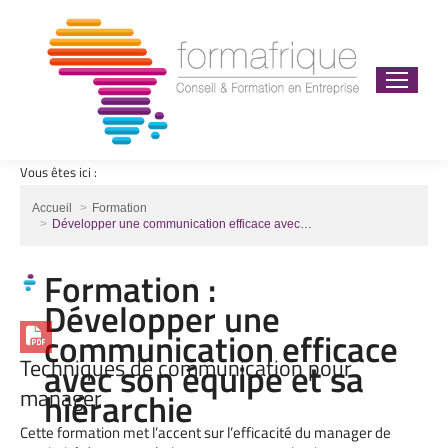
Vous êtes ici :
Vous êtes ici :
Accueil
Formation
Développer une communication efficace avec…
Formation :
Développer une
communication efficace
Techniques de communication pour
avec son équipe et sa
manager
hiérarchie
Cette formation met l’accent sur l’efficacité du manager de