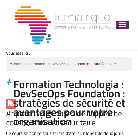
Vous êtes ici :
Vous êtes ici :
Accueil
Formation
DevSecOps Foundation : stratégies de…
Formation Technologia :
DevSecOps Foundation :
stratégies de sécurité et
avantages pour votre
Apprendre les bases de l’approche
organisation
collaborative et sécuritaire
Ce cours se donne sous forme d’atelier intensif de deux jours