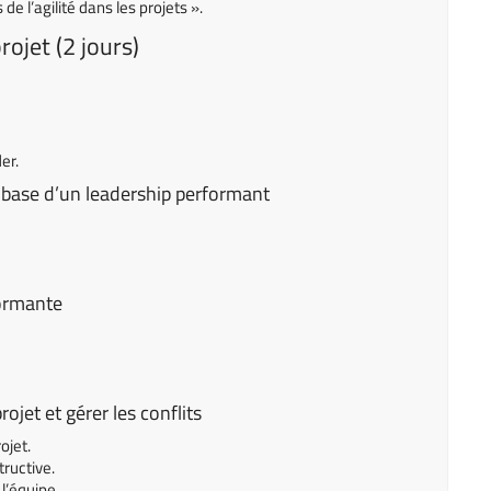
de l’agilité dans les projets ».
rojet (2 jours)
er.
e, base d’un leadership performant
formante
ojet et gérer les conflits
ojet.
ructive.
l’équipe.