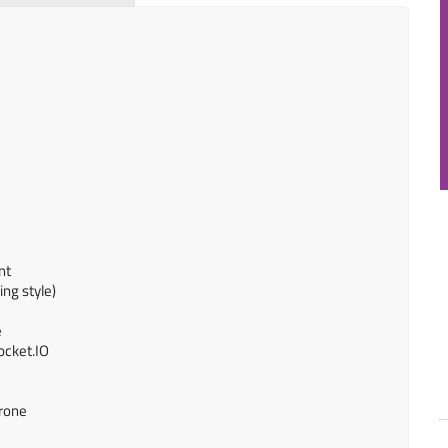
nt
ng style)
e
ocket.IO
hrone