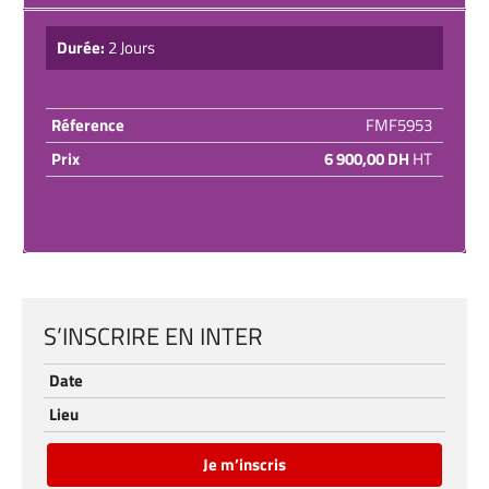
Durée:
2 Jours
Réference
FMF5953
Prix
6 900,00 DH
HT
S’INSCRIRE EN INTER
Date
Lieu
Je m’inscris