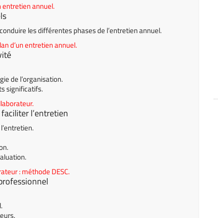
 entretien annuel.
ls
onduire les différentes phases de l’entretien annuel.
ilan d’un entretien
annuel
.
vité
gie de l’organisation.
s significatifs
.
llaborateur.
faciliter l’entretien
’entretien.
on.
valuation.
orateur : méthode DESC.
 professionnel
.
eurs.