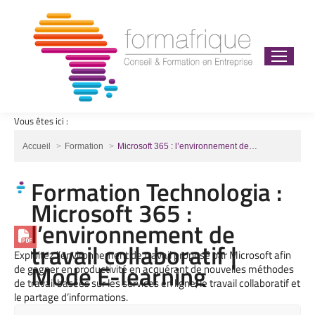
Vous êtes ici :
Vous êtes ici :
Accueil
Formation
Microsoft 365 : l’environnement de…
Formation Technologia :
Microsoft 365 :
l’environnement de
travail collaboratif |
Exploitez l’environnement de travail proposé par Microsoft afin
Mode E-learning
de gagner en productivité en acquérant de nouvelles méthodes
de travail basées sur les services en ligne, le travail collaboratif et
le partage d’informations.