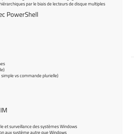
érarchiques par le biais de lecteurs de disque multiples
ec PowerShell
nes
de)
simple vs commande plurielle)
CIM
e et surveillance des systèmes Windows
on aux système autre que Windows