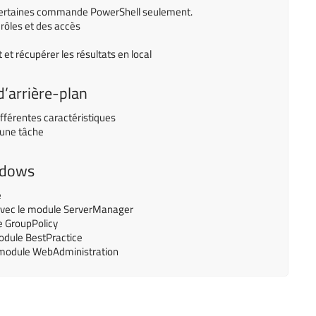
certaines commande PowerShell seulement.
s rôles et des accès
 et récupérer les résultats en local
d’arrière-plan
ifférentes caractéristiques
 une tâche
ndows
e
rs avec le module ServerManager
e GroupPolicy
module BestPractice
e module WebAdministration