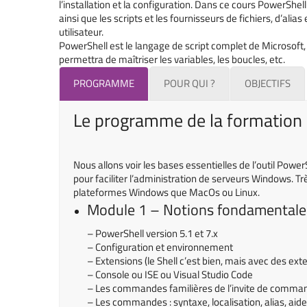
l’installation et la configuration. Dans ce cours PowerShe
ainsi que les scripts et les fournisseurs de fichiers, d’al
utilisateur.
PowerShell est le langage de script complet de Microsoft, à 
permettra de maîtriser les variables, les boucles, etc.
PROGRAMME
POUR QUI ?
OBJECTIFS
Le programme de la formation
Nous allons voir les bases essentielles de l’outil Powe
pour faciliter l’administration de serveurs Windows. Très
plateformes Windows que MacOs ou Linux.
Module 1 – Notions fondamentales
– PowerShell version 5.1 et 7.x
– Configuration et environnement
– Extensions (le Shell c’est bien, mais avec des ex
– Console ou ISE ou Visual Studio Code
– Les commandes familières de l’invite de comma
– Les commandes : syntaxe, localisation, alias, ai