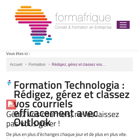
Vous êtes ici :
Vous êtes ici :
Accueil
Formation
Rédigez, gérez et classez vos…
Formation Technologia :
Rédigez, gérez et classez
vos courriels
efficacement avec
Gérez vos courriels, ne les laissez
Outlook
pas vous gérer !
De plus en plus d’échanges chaque jour et de plus en plus vite.