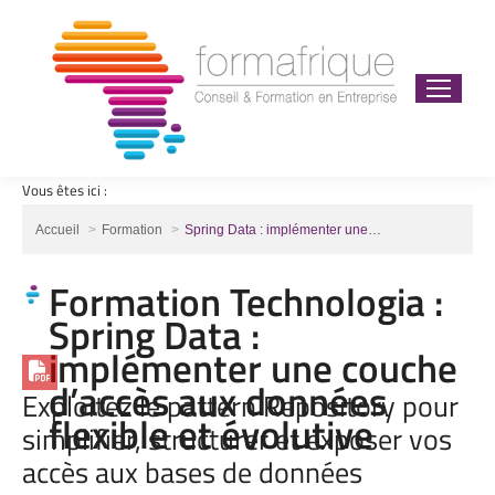
Vous êtes ici :
Vous êtes ici :
Accueil
Formation
Spring Data : implémenter une…
Formation Technologia :
Spring Data :
implémenter une couche
d’accès aux données
Exploitez le pattern Repository pour
flexible et évolutive
simplifier, structurer et exposer vos
accès aux bases de données