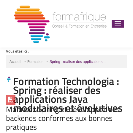
Vous êtes ici :
Vous êtes ici :
Accueil
Formation
Spring : réaliser des applications…
Formation Technologia :
Spring : réaliser des
applications Java
modulaires et évolutives
Maîtrisez Spring et développez des
backends conformes aux bonnes
pratiques