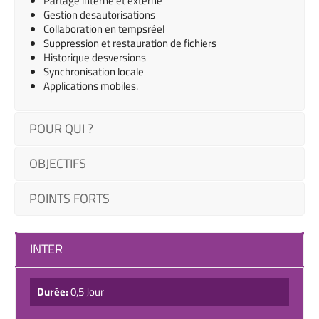
Partage interne et
externe
Gestion
des
autorisations
Collaboration
en
temps
réel
Suppression
et
restauration
de
fichiers
Historique
des
versions
Synchronisation
locale
Applications
mobiles.
POUR QUI ?
OBJECTIFS
POINTS FORTS
INTER
Durée:
0,5 Jour